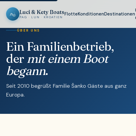
Luci & Kety Boats
Flotte
Konditionen
Destinationen
PAG · LUN · KROATIEN
ÜBER UNS
Ein Familienbetrieb,
der
mit einem Boot
begann
.
Seit 2010 begrüßt Familie Šanko Gäste aus ganz
Europa.