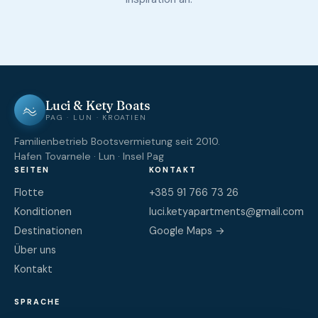
Hauptsaison sind Boote oft Wochen im Voraus
ausgebucht.
Buchen Sie ab April.
Luci & Kety Boats
PAG · LUN · KROATIEN
Familienbetrieb Bootsvermietung seit 2010.
Hafen Tovarnele · Lun · Insel Pag
SEITEN
KONTAKT
Flotte
+385 91 766 73 26
Konditionen
luci.ketyapartments@gmail.com
Destinationen
Google Maps →
Über uns
Kontakt
SPRACHE