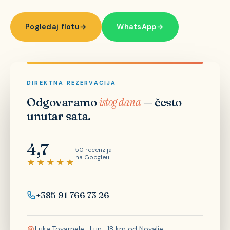
Pogledaj flotu
→
WhatsApp
→
DIREKTNA REZERVACIJA
Odgovaramo
istog dana
— često
unutar sata.
4,7
50 recenzija
na Googleu
★★★★★
+385 91 766 73 26
Luka Tovarnele · Lun · 18 km od Novalje