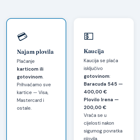
💵
💳
Kaucija
Najam plovila
Kaucija se plaća
Plaćanje
isključivo
karticom ili
gotovinom
:
gotovinom
.
Baracuda 545 —
Prihvaćamo sve
400,00 €
kartice — Visa,
Plovilo Irena —
Mastercard i
200,00 €
ostale.
Vraća se u
cijelosti nakon
sigurnog povratka
plovila.