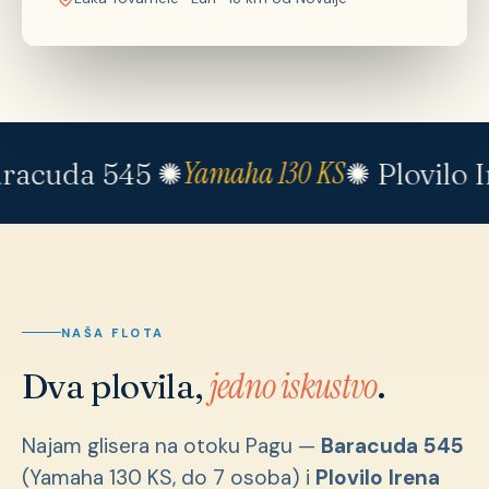
Yamaha 130 KS
racuda 545 ✺
✺ Plovilo 
NAŠA FLOTA
jedno iskustvo
Dva plovila,
.
Najam glisera na otoku Pagu —
Baracuda 545
(Yamaha 130 KS, do 7 osoba) i
Plovilo Irena