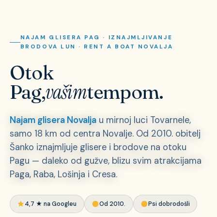
NAJAM GLISERA PAG · IZNAJMLJIVANJE
BRODOVA LUN · RENT A BOAT NOVALJA
Otok
vašim
Pag,
tempom.
Najam glisera Novalja
u mirnoj luci Tovarnele,
samo 18 km od centra Novalje. Od 2010. obitelj
Šanko iznajmljuje glisere i brodove na otoku
Pagu — daleko od gužve, blizu svim atrakcijama
Paga, Raba, Lošinja i Cresa.
4,7 ★ na Googleu
Od 2010.
Psi dobrodošli