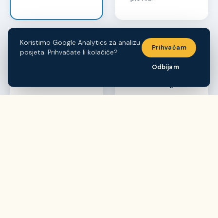
Koristimo Google Analytics za analizu
Prihvaćam
posjeta. Prihvaćate li kolačiće?
⛽
🕐
Odbijam
Gorivo
Radno vrijeme
Gorivo se plaća
Preuzimanje
isključivo
plovila:
9:30 –
gotovinom
.
10:30
Plovilo preuzimate
Povrat plovila:
s punim tankom.
17:30 – 18:30
Možemo dotočiti
Radno vrijeme:
po povratku —
08:00 – 20:00
—
plaćate samo
svaki dan, cijelu
potrošeno gorivo.
sezonu.