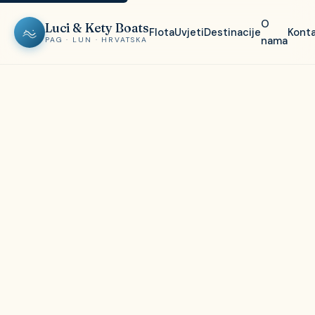
O
Luci & Kety Boats
Flota
Uvjeti
Destinacije
Kont
nama
PAG · LUN · HRVATSKA