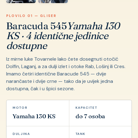
PLOVILO 01 — GLISER
Baracuda 545
Yamaha 130
KS · 4 identične jedinice
dostupne
Iz mirne luke Tovarnele lako ćete dosegnuti otočić
Dolfin, Laganj, a za dulji izlet i otoke Rab, Lošinj ili Cres.
Imamo četiri identične Baracude 545 — dvije
narančaste i dvije crne — tako da je uvijek jedna
dostupna, čak i u špici sezone.
MOTOR
KAPACITET
Yamaha 130 KS
do 7 osoba
DULJINA
TANK