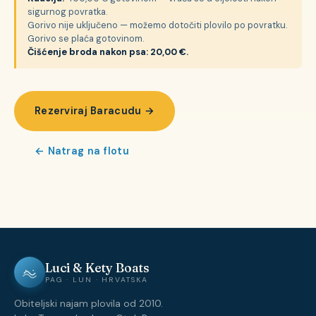
sigurnog povratka.
Gorivo nije uključeno — možemo dotočiti plovilo po povratku.
Gorivo se plaća gotovinom.
Čišćenje broda nakon psa: 20,00 €.
Rezerviraj Baracudu →
← Natrag na flotu
Luci & Kety Boats
PAG · LUN · HRVATSKA
Obiteljski najam plovila od 2010.