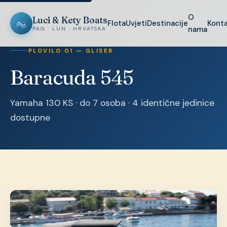
O
Luci & Kety Boats
Flota
Uvjeti
Destinacije
Kont
nama
PAG · LUN · HRVATSKA
PLOVILO 01 — GLISER
Baracuda 545
Yamaha 130 KS · do 7 osoba · 4 identične jedinice
dostupne