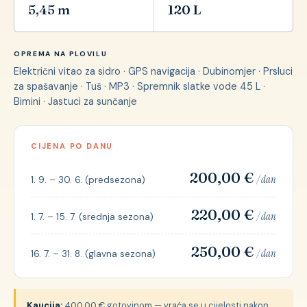
5,45 m
120 L
OPREMA NA PLOVILU
Električni vitao za sidro · GPS navigacija · Dubinomjer · Prsluci
za spašavanje · Tuš · MP3 · Spremnik slatke vode 45 L ·
Bimini · Jastuci za sunčanje
CIJENA PO DANU
200,00 €
/ dan
1. 9. – 30. 6. (predsezona)
220,00 €
/ dan
1. 7. – 15. 7. (srednja sezona)
250,00 €
/ dan
16. 7. – 31. 8. (glavna sezona)
Kaucija:
400,00 € gotovinom — vraća se u cijelosti nakon