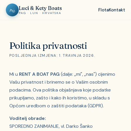
Luci & Kety Boats
Flota
Kontakt
PAG · LUN · HRVATSKA
Politika privatnosti
POSLJEDNJA IZMJENA: 1. TRAVNJA 2026.
Mi u
RENT A BOAT PAG
(dalje: „mi", „nas") cijenimo
Vašu privatnost i brinemo se o Vašim osobnim
podacima. Ova politika objašnjava koje podatke
prikupljamo, zašto i kako ih koristimo, u skladu s
Općom uredbom o zaštiti podataka (GDPR).
Voditelj obrade:
SPOREDNO ZANIMANJE, vl. Darko Šanko