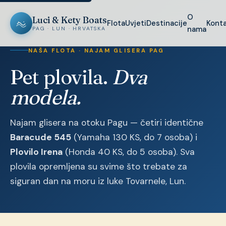
O
Luci & Kety Boats
Flota
Uvjeti
Destinacije
Kont
nama
PAG · LUN · HRVATSKA
NAŠA FLOTA · NAJAM GLISERA PAG
Pet plovila.
Dva
modela.
Najam glisera na otoku Pagu — četiri identične
Baracude 545
(Yamaha 130 KS, do 7 osoba) i
Plovilo Irena
(Honda 40 KS, do 5 osoba). Sva
plovila opremljena su svime što trebate za
siguran dan na moru iz luke Tovarnele, Lun.