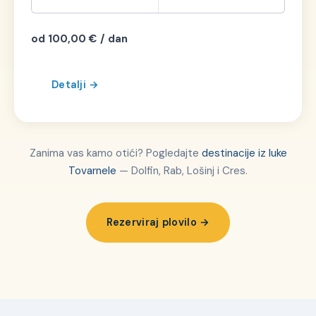
od 100,00 € / dan
Detalji →
Zanima vas kamo otići? Pogledajte
destinacije iz luke
Tovarnele
— Dolfin, Rab, Lošinj i Cres.
Rezerviraj plovilo →