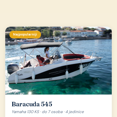
Najpopularniji
Baracuda 545
Yamaha 130 KS · do 7 osoba · 4 jedinice