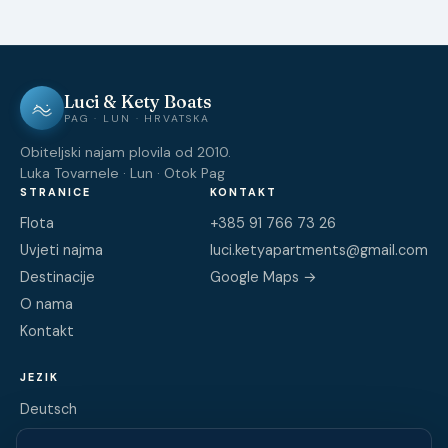
Luci & Kety Boats
PAG · LUN · HRVATSKA
Obiteljski najam plovila od 2010.
Luka Tovarnele · Lun · Otok Pag
STRANICE
KONTAKT
Flota
+385 91 766 73 26
Uvjeti najma
luci.ketyapartments@gmail.com
Destinacije
Google Maps →
O nama
Kontakt
JEZIK
Deutsch
English