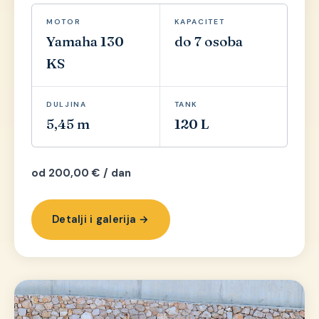
MOTOR
KAPACITET
Yamaha 130
do 7 osoba
KS
DULJINA
TANK
5,45 m
120 L
od 200,00 € / dan
Detalji i galerija →