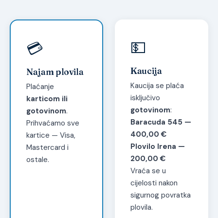
💵
💳
Kaucija
Najam plovila
Kaucija se plaća
Plaćanje
isključivo
karticom ili
gotovinom
:
gotovinom
.
Baracuda 545 —
Prihvaćamo sve
400,00 €
kartice — Visa,
Plovilo Irena —
Mastercard i
200,00 €
ostale.
Vraća se u
cijelosti nakon
sigurnog povratka
plovila.