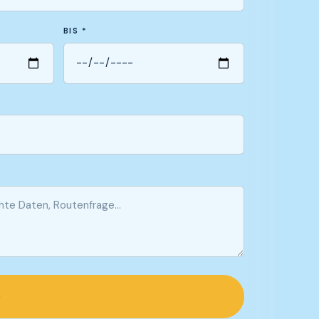
BIS *
→