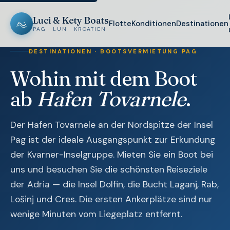
Luci & Kety Boats
Flotte
Konditionen
Destinationen
PAG · LUN · KROATIEN
DESTINATIONEN · BOOTSVERMIETUNG PAG
Wohin mit dem Boot
ab
Hafen Tovarnele
.
Der Hafen Tovarnele an der Nordspitze der Insel
Pag ist der ideale Ausgangspunkt zur Erkundung
der Kvarner-Inselgruppe. Mieten Sie ein Boot bei
uns und besuchen Sie die schönsten Reiseziele
der Adria — die Insel Dolfin, die Bucht Laganj, Rab,
Lošinj und Cres. Die ersten Ankerplätze sind nur
wenige Minuten vom Liegeplatz entfernt.